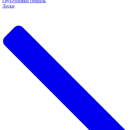
Груз-головки спираль
Лески