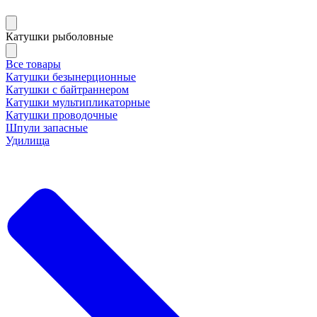
Катушки рыболовные
Все товары
Катушки безынерционные
Катушки с байтраннером
Катушки мультипликаторные
Катушки проводочные
Шпули запасные
Удилища