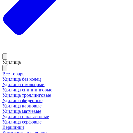
Удилища
Все товары
Удилища без колец
Удилища с кольцами
Удилища спиннинговые
Удилища троллинговые
Удилища фидерные
Удилища карповые
Удилища матчевые
Удилища нахлыстовые
Удилища серфовые
Вершинки
Комплекты для ловли