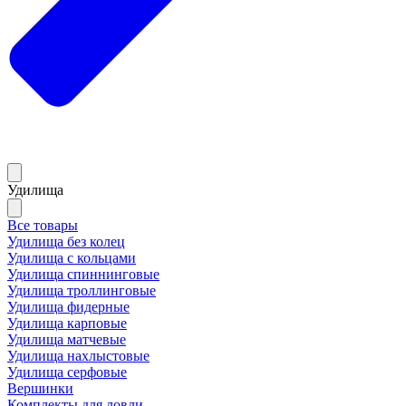
Удилища
Все товары
Удилища без колец
Удилища с кольцами
Удилища спиннинговые
Удилища троллинговые
Удилища фидерные
Удилища карповые
Удилища матчевые
Удилища нахлыстовые
Удилища серфовые
Вершинки
Комплекты для ловли