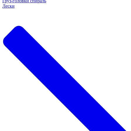
Груз-головки спираль
Лески