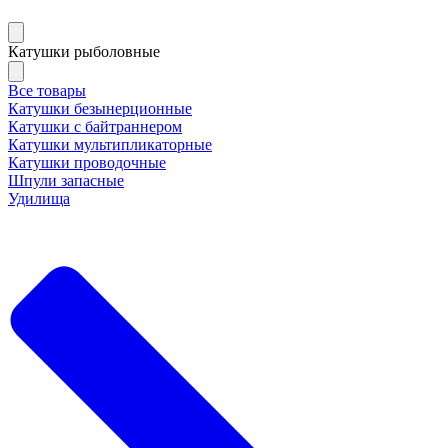
Катушки рыболовные
Все товары
Катушки безынерционные
Катушки с байтраннером
Катушки мультипликаторные
Катушки проводочные
Шпули запасные
Удилища