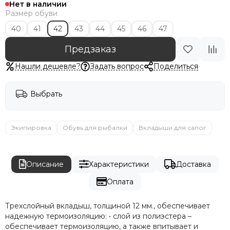
Нет в наличии
Размер обуви
40
41
42
43
44
45
46
47
Предзаказ
Нашли дешевле?
Задать вопрос
Поделиться
Выбрать
Экипировка
Обувь для рыбалки
Вкладыши для сапог
Описание
Характеристики
Доставка
Оплата
Трехслойный вкладыш, толщиной 12 мм., обеспечивает
надежную термоизоляцию: • слой из полиэстера –
обеспечивает термоизоляцию, а также впитывает и