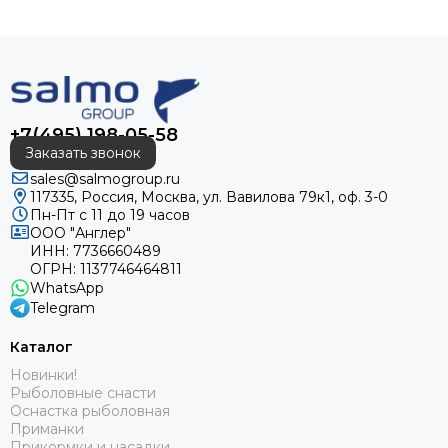
+7(495) 198-05-58
Заказать звонок
sales@salmogroup.ru
117335, Россия, Москва, ул. Вавилова 79к1, оф. 3-0
Пн-Пт с 11 до 19 часов
ООО "Англер"
ИНН: 7736660489
ОГРН: 1137746464811
WhatsApp
Telegram
Каталог
Новинки!
Рыболовные снасти
Оснастка рыболовная
Приманки
Прикормки и насадки