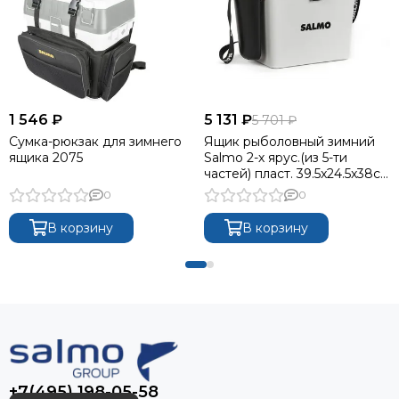
1 546 ₽
5 131 ₽
5 701 ₽
Сумка-рюкзак для зимнего
Ящик рыболовный зимний
ящика 2075
Salmo 2-х ярус.(из 5-ти
частей) пласт. 39.5x24.5x38см
сер.
0
0
В корзину
В корзину
+7(495) 198-05-58