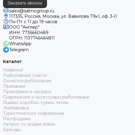
Заказать звонок
sales@salmogroup.ru
117335, Россия, Москва, ул. Вавилова 79к1, оф. 3-0
Пн-Пт с 11 до 19 часов
ООО "Англер"
ИНН: 7736660489
ОГРН: 1137746464811
WhatsApp
Telegram
Каталог
Новинки!
Рыболовные снасти
Оснастка рыболовная
Приманки
Прикормки и насадки
Снаряжение и аксессуары рыболовные
Ящики, коробки, сумки, чехлы
Экипировка
Туристическое снаряжение
Распродажа
Каталог по видам ловли
Бренды