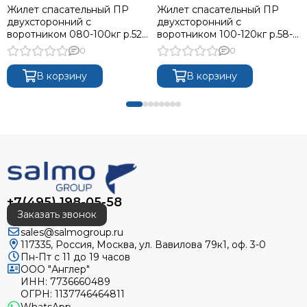
Жилет спасательный ПР
Жилет спасательный ПР
двухсторонний с
двухсторонний с
воротником 080-100кг р.52-
воротником 100-120кг р.58-
56
64
0
0
В корзину
В корзину
+7(495) 198-05-58
Заказать звонок
sales@salmogroup.ru
117335, Россия, Москва, ул. Вавилова 79к1, оф. 3-0
Пн-Пт с 11 до 19 часов
ООО "Англер"
ИНН: 7736660489
ОГРН: 1137746464811