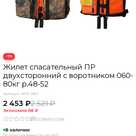
−3%
Жилет спасательный ПР
двухсторонний с воротником 060-
80кг р.48-52
Артикул:
VPD-080
2 453 ₽
2 521 ₽
Экономия
68 ₽
Оставить отзыв
В наличии
Грузоподъемность до (кг)