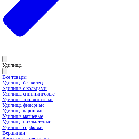
Удилища
Все товары
Удилища без колец
Удилища с кольцами
Удилища спиннинговые
Удилища троллинговые
Удилища фидерные
Удилища карповые
Удилища матчевые
Удилища нахлыстовые
Удилища серфовые
Вершинки
Комплекты для ловли