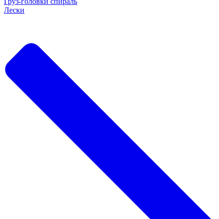
Груз-головки спираль
Лески