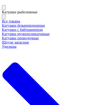
Катушки рыболовные
Все товары
Катушки безынерционные
Катушки с байтраннером
Катушки мультипликаторные
Катушки проводочные
Шпули запасные
Удилища