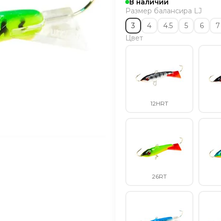
В наличии
Размер балансира LJ
3
4
4.5
5
6
7
Цвет
12HRT
26RT