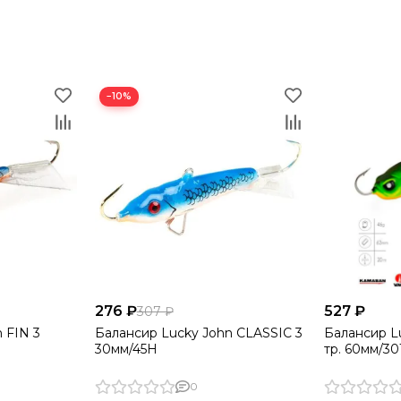
−10%
276 ₽
527 ₽
307 ₽
 FIN 3
Балансир Lucky John CLASSIC 3
Балансир L
30мм/45H
тр. 60мм/3
0