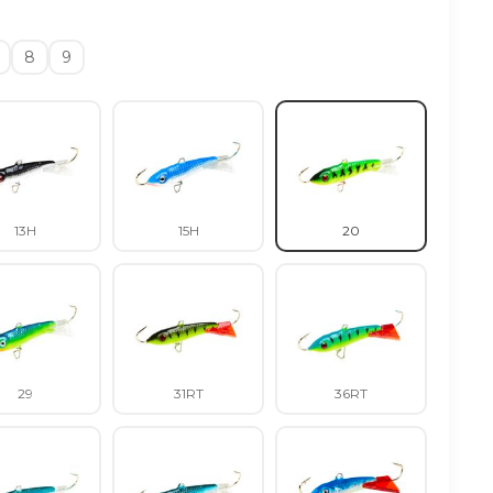
8
9
13H
15H
20
29
31RT
36RT