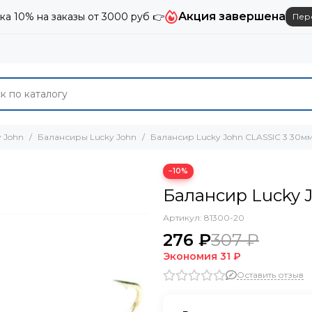
Акция завершена
ка 10% на заказы от 3000 руб 👉
Пер
 John
Балансиры Lucky John
Балансир Lucky John CLASSIC 3 30м
−10%
Балансир Lucky 
Артикул:
81300-20
276 ₽
307 ₽
Экономия
31 ₽
Оставить отзыв