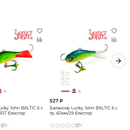
−
527 ₽
46
ucky John BALTIC 6 с
Балансир Lucky John BALTIC 6 с
Ба
01RT блистер
тр. 60мм/29 блистер
с 
0
0