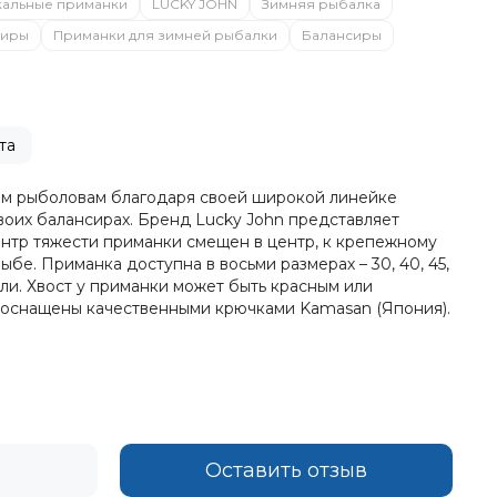
кальные приманки
LUCKY JOHN
Зимняя рыбалка
сиры
Приманки для зимней рыбалки
Балансиры
та
им рыболовам благодаря своей широкой линейке
воих балансирах. Бренд Lucky John представляет
ентр тяжести приманки смещен в центр, к крепежному
бе. Приманка доступна в восьми размерах – 30, 40, 45,
вли. Хвост у приманки может быть красным или
ы оснащены качественными крючками Kamasan (Япония).
Оставить отзыв