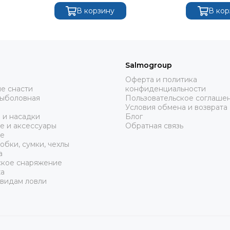
В корзину
В кор
Salmogroup
Оферта и политика
е снасти
конфиденциальности
рыболовная
Пользовательское соглаше
Условия обмена и возврата
 и насадки
Блог
е и аксессуары
Обратная связь
е
обки, сумки, чехлы
а
ское снаряжение
а
 видам ловли