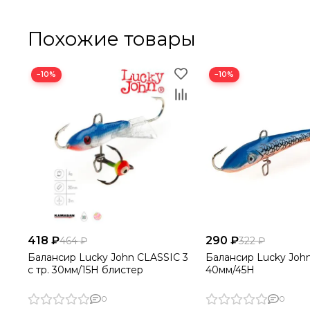
Похожие товары
−10%
−10%
418 ₽
290 ₽
464 ₽
322 ₽
Балансир Lucky John CLASSIC 3
Балансир Lucky John
с тр. 30мм/15H блистер
40мм/45H
0
0