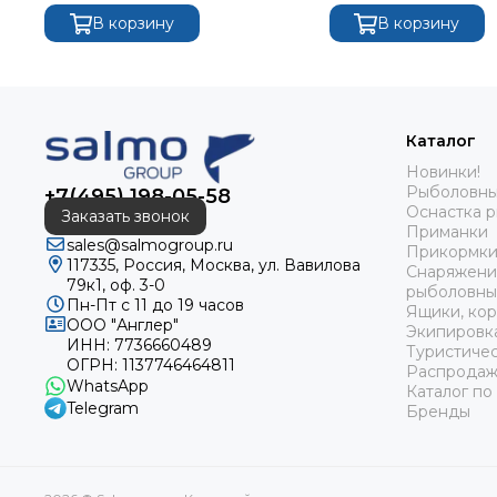
В корзину
В корзину
Каталог
Новинки!
Рыболовны
+7(495) 198-05-58
Оснастка 
Заказать звонок
Приманки
sales@salmogroup.ru
Прикормки
117335, Россия, Москва, ул. Вавилова
Снаряжени
79к1, оф. 3-0
рыболовны
Пн-Пт с 11 до 19 часов
Ящики, кор
ООО "Англер"
Экипировк
ИНН: 7736660489
Туристиче
ОГРН: 1137746464811
Распродаж
WhatsApp
Каталог по
Telegram
Бренды