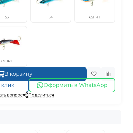
53
54
65HRT
69HRT
В корзину
 клик
Оформить в WhatsApp
ать вопрос
Поделиться