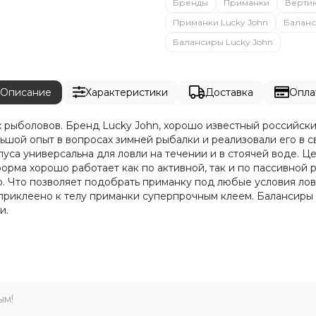
Бренды
Приманки
Верти
Приманки Lucky John
Балан
Балансиры Lucky John
Описание
Характеристики
Доставка
Опла
 рыболовов. Бренд Lucky John, хорошо известный российск
шой опыт в вопросах зимней рыбалки и реализовали его в с
уса универсальна для ловли на течении и в стоячей воде. Ц
рма хорошо работает как по активной, так и по пассивной ры
енно. Что позволяет подобрать приманку под любые условия ло
и приклеено к телу приманки суперпрочным клеем. Балансир
и.
ым!