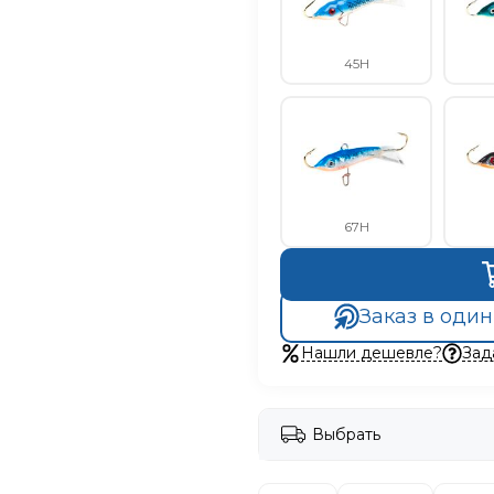
45H
67H
Заказ в один
Нашли дешевле?
Зад
Выбрать