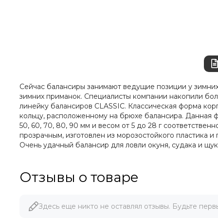
Сейчас балансиры занимают ведущие позиции у зимних
зимних приманок. Специалисты компании накопили боль
линейку балансиров CLASSIC. Классическая форма корп
кольцу, расположенному на брюхе балансира. Данная фо
50, 60, 70, 80, 90 мм и весом от 5 до 28 г соответств
прозрачным, изготовлен из морозостойкого пластика 
Очень удачный балансир для ловли окуня, судака и щук
Отзывы о товаре
Здесь еще никто не оставлял отзывы. Будьте перв