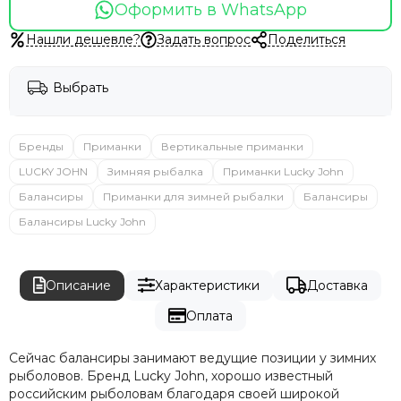
Оформить в WhatsApp
Нашли дешевле?
Задать вопрос
Поделиться
Выбрать
Бренды
Приманки
Вертикальные приманки
LUCKY JOHN
Зимняя рыбалка
Приманки Lucky John
Балансиры
Приманки для зимней рыбалки
Балансиры
Балансиры Lucky John
Описание
Характеристики
Доставка
Оплата
Сейчас балансиры занимают ведущие позиции у зимних
рыболовов. Бренд Lucky John, хорошо известный
российским рыболовам благодаря своей широкой