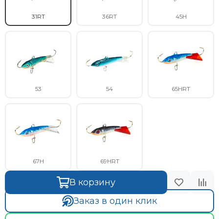
31RT
36RT
45H
53
54
65HRT
67H
69HRT
В корзину
Заказ в один клик