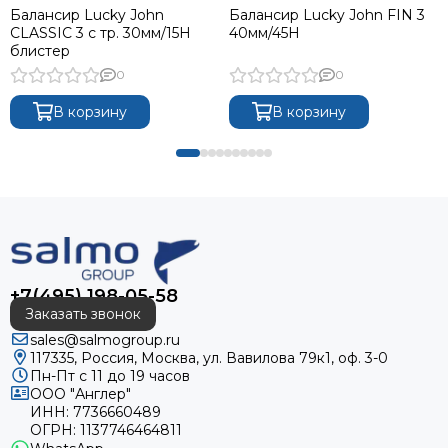
Балансир Lucky John
Балансир Lucky John FIN 3
CLASSIC 3 с тр. 30мм/15H
40мм/45H
блистер
0
0
В корзину
В корзину
+7(495) 198-05-58
Заказать звонок
sales@salmogroup.ru
117335, Россия, Москва, ул. Вавилова 79к1, оф. 3-0
Пн-Пт с 11 до 19 часов
ООО "Англер"
ИНН: 7736660489
ОГРН: 1137746464811