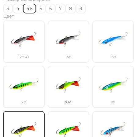
3
4
4.5
5
6
7
8
9
Цвет
12HRT
13H
15H
20
26RT
29