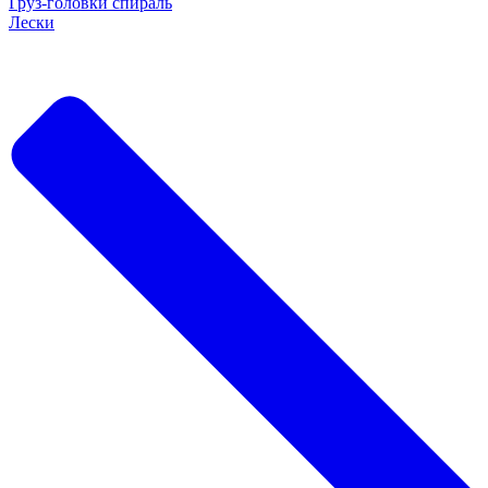
Груз-головки спираль
Лески