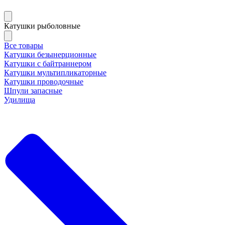
Катушки рыболовные
Все товары
Катушки безынерционные
Катушки с байтраннером
Катушки мультипликаторные
Катушки проводочные
Шпули запасные
Удилища