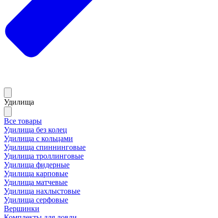
Удилища
Все товары
Удилища без колец
Удилища с кольцами
Удилища спиннинговые
Удилища троллинговые
Удилища фидерные
Удилища карповые
Удилища матчевые
Удилища нахлыстовые
Удилища серфовые
Вершинки
Комплекты для ловли