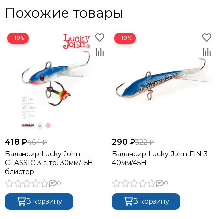
Похожие товары
−10%
−10%
418 ₽
290 ₽
464 ₽
322 ₽
Балансир Lucky John
Балансир Lucky John FIN 3
CLASSIC 3 с тр. 30мм/15H
40мм/45H
блистер
0
0
В корзину
В корзину