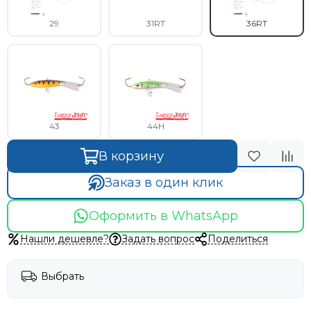
29
31RT
36RT
43
44H
В корзину
Заказ в один клик
Оформить в WhatsApp
Нашли дешевле?
Задать вопрос
Поделиться
Выбрать