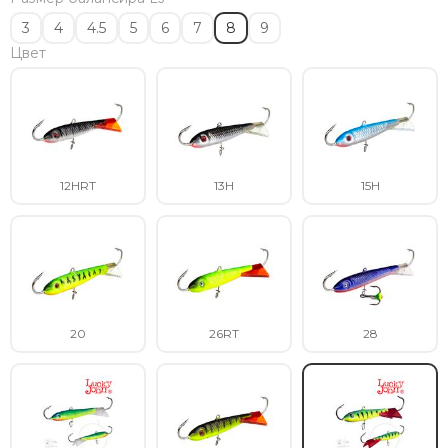
3
4
4.5
5
6
7
8
9
Цвет
12HRT
13H
15H
20
26RT
28