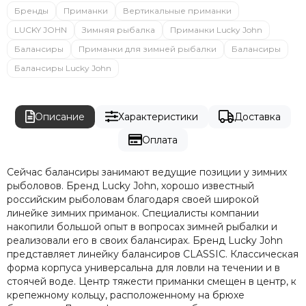
Бренды
Приманки
Вертикальные приманки
LUCKY JOHN
Зимняя рыбалка
Приманки Lucky John
Балансиры
Приманки для зимней рыбалки
Балансиры
Балансиры Lucky John
Описание
Характеристики
Доставка
Оплата
Сейчас балансиры занимают ведущие позиции у зимних
рыболовов. Бренд Lucky John, хорошо известный
российским рыболовам благодаря своей широкой
линейке зимних приманок. Специалисты компании
накопили большой опыт в вопросах зимней рыбалки и
реализовали его в своих балансирах. Бренд Lucky John
представляет линейку балансиров CLASSIC. Классическая
форма корпуса универсальна для ловли на течении и в
стоячей воде. Центр тяжести приманки смещен в центр, к
крепежному кольцу, расположенному на брюхе