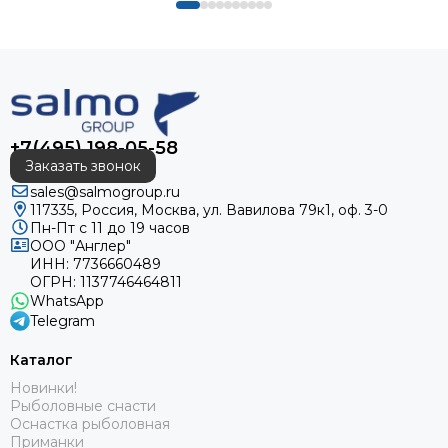
+7(495) 198-05-58
Заказать звонок
sales@salmogroup.ru
117335, Россия, Москва, ул. Вавилова 79к1, оф. 3-0
Пн-Пт с 11 до 19 часов
ООО "Англер"
ИНН: 7736660489
ОГРН: 1137746464811
WhatsApp
Telegram
Каталог
Новинки!
Рыболовные снасти
Оснастка рыболовная
Приманки