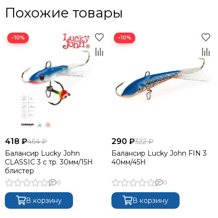
Похожие товары
−10%
−10%
418 ₽
290 ₽
464 ₽
322 ₽
Балансир Lucky John
Балансир Lucky John FIN 3
CLASSIC 3 с тр. 30мм/15H
40мм/45H
блистер
0
0
В корзину
В корзину