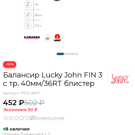
−10%
Балансир Lucky John FIN 3
с тр. 40мм/36RT блистер
Артикул:
71313-36RT
452 ₽
502 ₽
Экономия
50 ₽
Оставить отзыв
В наличии
Размер балансира LJ