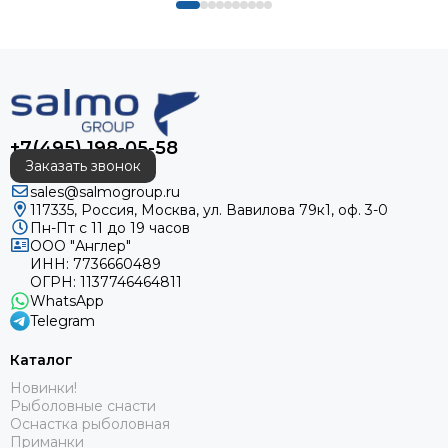
+7(495) 198-05-58
Заказать звонок
sales@salmogroup.ru
117335, Россия, Москва, ул. Вавилова 79к1, оф. 3-0
Пн-Пт с 11 до 19 часов
ООО "Англер"
ИНН: 7736660489
ОГРН: 1137746464811
WhatsApp
Telegram
Каталог
Новинки!
Рыболовные снасти
Оснастка рыболовная
Приманки