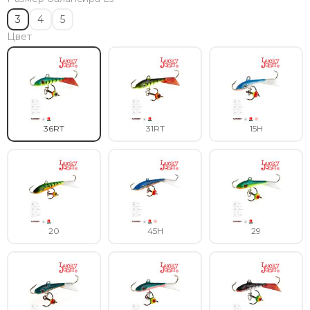
3
4
5
Цвет
36RT
31RT
15H
20
45H
29