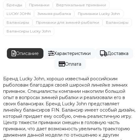
Бренды
Приманки
Вертикальные приманки
LUCKY JOHN
Зимняя рыбалка
Приманки Lucky John
Балансиры
Приманки для зимней рыбалки
Балансиры
Балансиры Lucky John
Описание
Характеристики
Доставка
Оплата
Бренд Lucky John, хорошо известный российским
рыболовам благодаря своей широкой линейке зимних
приманок. Специалисты компании накопили большой
опыт в вопросах зимней рыбалки и реализовали его в
своих балансирах. Бренд Lucky John представляет
линейку балансиров FIN. Балансир имеет особый дизайн,
который придает ему особую, очень реалистичную игру.
Центр тяжести приманки смещен в головную часть
приманки, что дает возможность увеличить траекторию
движения данной модели по отношению к другим