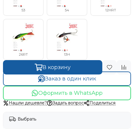
53
54
12HRT
26RT
13H
В корзину
Заказ в один клик
Оформить в WhatsApp
Нашли дешевле?
Задать вопрос
Поделиться
Выбрать