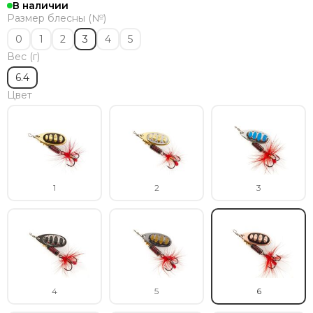
В наличии
Размер блесны (№)
0
1
2
3
4
5
Вес (г)
6.4
Цвет
1
2
3
4
5
6