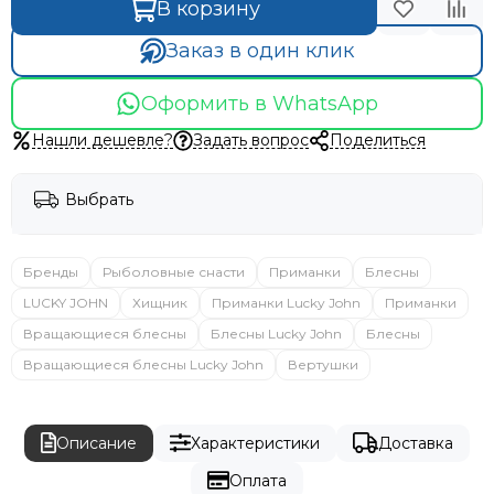
В корзину
Заказ в один клик
Оформить в WhatsApp
Нашли дешевле?
Задать вопрос
Поделиться
Выбрать
Бренды
Рыболовные снасти
Приманки
Блесны
LUCKY JOHN
Хищник
Приманки Lucky John
Приманки
Вращающиеся блесны
Блесны Lucky John
Блесны
Вращающиеся блесны Lucky John
Вертушки
Описание
Характеристики
Доставка
Оплата