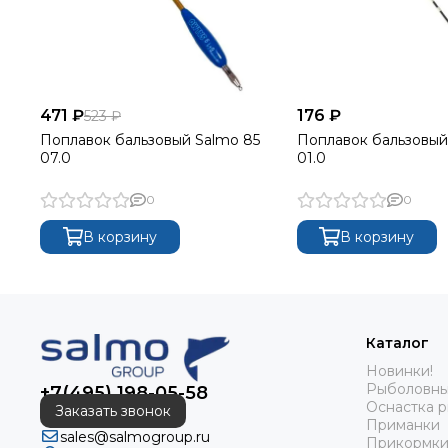
471 ₽
176 ₽
523 ₽
Поплавок бальзовый Salmo 85
Поплавок бальзовый
07.0
01.0
0
0
В корзину
В корзину
Каталог
Новинки!
Рыболовны
+7(495) 198-05-58
Оснастка 
Заказать звонок
Приманки
sales@salmogroup.ru
Прикормки