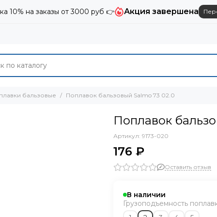
Акция завершена
ка 10% на заказы от 3000 руб 👉
Пер
плавки бальзовые
Поплавок бальзовый Salmo 73 02.0
Поплавок бальзо
Артикул:
9173-020
176 ₽
Оставить отзыв
В наличии
Грузоподъемность поплавка