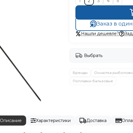
1
2
3
4
5
Заказ в один
Нашли дешевле?
Зад
Выбрать
Бренды
Оснастка рыболовн
Поплавки бальзовые
Описание
Характеристики
Доставка
Опла