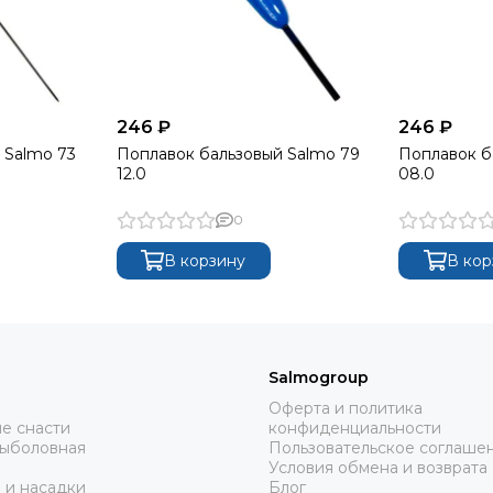
246 ₽
246 ₽
 Salmo 73
Поплавок бальзовый Salmo 79
Поплавок б
12.0
08.0
0
В корзину
В кор
Salmogroup
Оферта и политика
е снасти
конфиденциальности
рыболовная
Пользовательское соглаше
Условия обмена и возврата
 и насадки
Блог