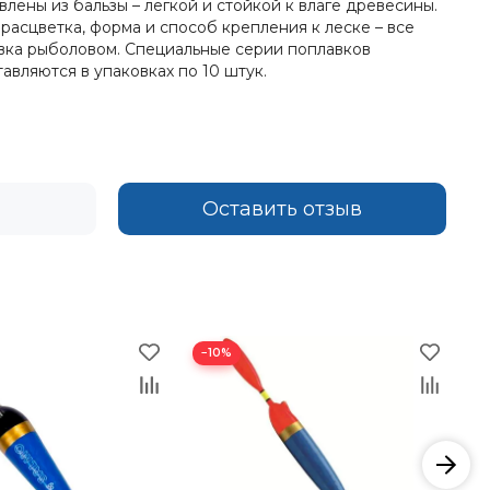
ены из бальзы – легкой и стойкой к влаге древесины.
асцветка, форма и способ крепления к леске – все
вка рыболовом. Специальные серии поплавков
авляются в упаковках по 10 штук.
Оставить отзыв
−10%
−