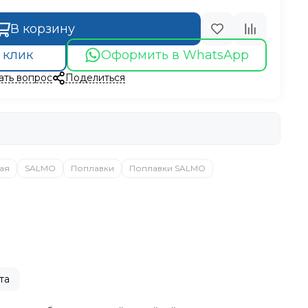
В корзину
 клик
Оформить в WhatsApp
ать вопрос
Поделиться
ая
SALMO
Поплавки
Поплавки SALMO
та