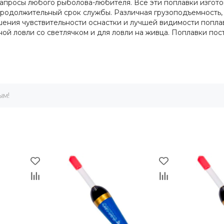
просы любого рыболова-любителя. Все эти поплавки изготовл
одолжительный срок службы. Различная грузоподъемность, р
ения чувствительности оснастки и лучшей видимости попла
ой ловли со светлячком и для ловли на живца. Поплавки пост
ым!