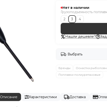
Нет в наличии
Грузоподъемность поплавка
2
3
4
Нашли дешевле?
Зад
Выбрать
Бренды
Оснастка рыболовн
Поплавки полиуретановые
Описание
Характеристики
Доставка
Опла