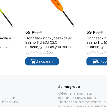
69 ₽
69 ₽
77 ₽
77 ₽
ановый
Поплавок полиуретановый
Поплавок п
Salmo PU 503 02.0
Salmo PU 50
ковка
индивидуальная упаковка
индивидуал
0
В корзину
В кор
Salmogroup
Оферта и политика
е снасти
конфиденциальности
рыболовная
Пользовательское соглаше
Условия обмена и возврата