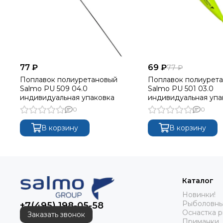
77 ₽
69 ₽
77 ₽
Поплавок полиуретановый
Поплавок полиурет
Salmo PU 509 04.0
Salmo PU 501 03.0
индивидуальная упаковка
индивидуальная упа
0
0
В корзину
В корзину
Каталог
Новинки!
Рыболовны
+7(495) 198-05-58
Оснастка 
Заказать звонок
Приманки