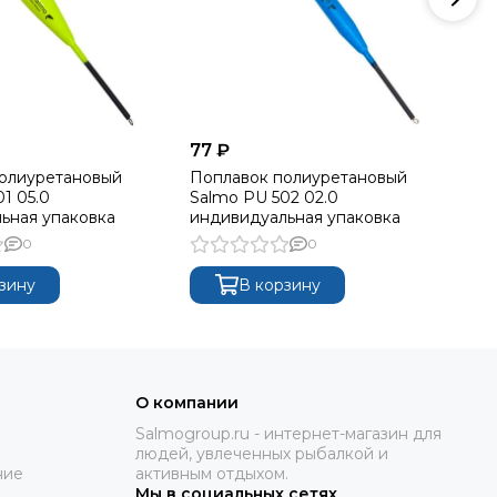
77 ₽
69
олиуретановый
Поплавок полиуретановый
По
1 05.0
Salmo PU 502 02.0
Sa
ьная упаковка
индивидуальная упаковка
ин
0
0
зину
В корзину
О компании
Salmogroup.ru - интернет-магазин для
людей, увлеченных рыбалкой и
ние
активным отдыхом.
Мы в социальных сетях