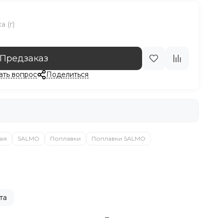
 (г)
Предзаказ
ать вопрос
Поделиться
ая
SALMO
Поплавки
Поплавки SALMO
та