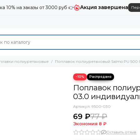
Акция завершена
ка 10% на заказы от 3000 руб 👉
Пер
плавки полиуретановые
Поплавок полиуретановый Salmo PU 500 0
−10%
Поплавок полиур
03.0 индивидуал
Артикул:
9500-030
69 ₽
77 ₽
Экономия
8 ₽
Оставить отзыв