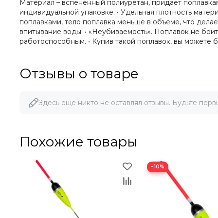
Материал – вспененный полиуретан, придаёт поплавкам
индивидуальной упаковке. • Удельная плотность матери
поплавками, тело поплавка меньше в объеме, что дела
впитывание воды. • «Неубиваемость». Поплавок не боит
работоспособным. • Купив такой поплавок, вы можете б
Отзывы о товаре
Здесь еще никто не оставлял отзывы. Будьте перв
Похожие товары
−10%