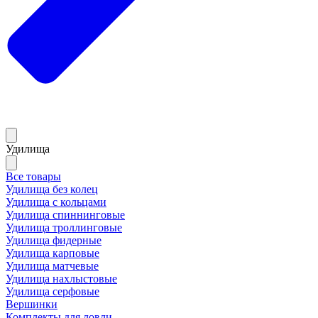
Удилища
Все товары
Удилища без колец
Удилища с кольцами
Удилища спиннинговые
Удилища троллинговые
Удилища фидерные
Удилища карповые
Удилища матчевые
Удилища нахлыстовые
Удилища серфовые
Вершинки
Комплекты для ловли