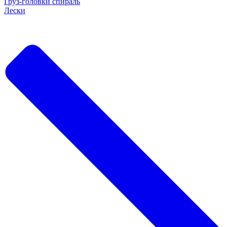
Груз-головки спираль
Лески