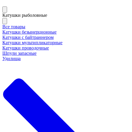
Катушки рыболовные
Все товары
Катушки безынерционные
Катушки с байтраннером
Катушки мультипликаторные
Катушки проводочные
Шпули запасные
Удилища