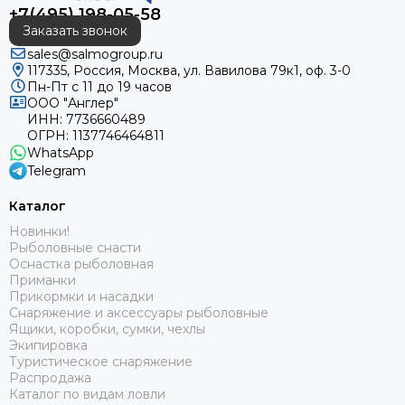
+7(495) 198-05-58
Заказать звонок
sales@salmogroup.ru
117335, Россия, Москва, ул. Вавилова 79к1, оф. 3-0
Пн-Пт с 11 до 19 часов
ООО "Англер"
ИНН: 7736660489
ОГРН: 1137746464811
WhatsApp
Telegram
Каталог
Новинки!
Рыболовные снасти
Оснастка рыболовная
Приманки
Прикормки и насадки
Снаряжение и аксессуары рыболовные
Ящики, коробки, сумки, чехлы
Экипировка
Туристическое снаряжение
Распродажа
Каталог по видам ловли