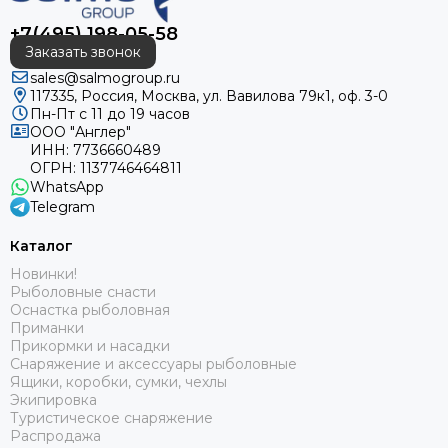
+7(495) 198-05-58
Заказать звонок
sales@salmogroup.ru
117335, Россия, Москва, ул. Вавилова 79к1, оф. 3-0
Пн-Пт с 11 до 19 часов
ООО "Англер"
ИНН: 7736660489
ОГРН: 1137746464811
WhatsApp
Telegram
Каталог
Новинки!
Рыболовные снасти
Оснастка рыболовная
Приманки
Прикормки и насадки
Снаряжение и аксессуары рыболовные
Ящики, коробки, сумки, чехлы
Экипировка
Туристическое снаряжение
Распродажа