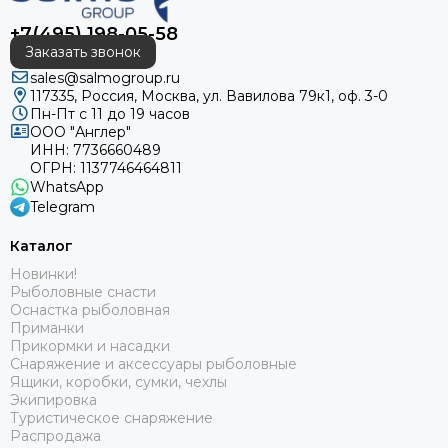
+7(495) 198-05-58
Заказать звонок
sales@salmogroup.ru
117335, Россия, Москва, ул. Вавилова 79к1, оф. 3-0
Пн-Пт с 11 до 19 часов
ООО "Англер"
ИНН: 7736660489
ОГРН: 1137746464811
WhatsApp
Telegram
Каталог
Новинки!
Рыболовные снасти
Оснастка рыболовная
Приманки
Прикормки и насадки
Снаряжение и аксессуары рыболовные
Ящики, коробки, сумки, чехлы
Экипировка
Туристическое снаряжение
Распродажа